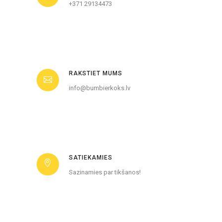
+371 29134473
RAKSTIET MUMS
info@bumbierkoks.lv
SATIEKAMIES
Sazinamies par tikšanos!