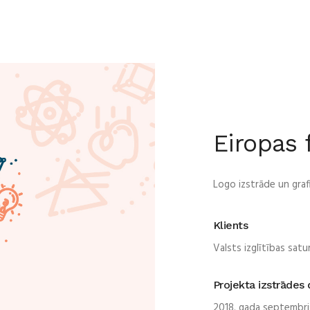
Eiropas 
Logo izstrāde un grafi
Klients
Valsts izglītības satu
Projekta izstrādes
2018. gada septembri