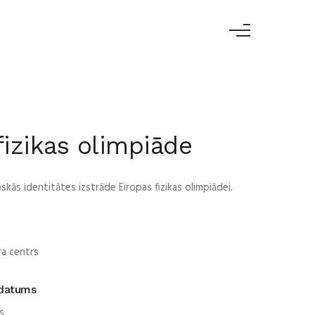
fizikas olimpiāde
skās identitātes izstrāde Eiropas fizikas olimpiādei.
ra centrs
 datums
s