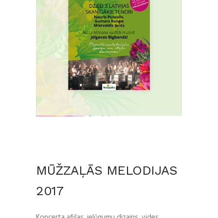
MŪŽZAĻĀS MELODIJAS
2017
Koncerta afišas, ielūgumu dizains, vides