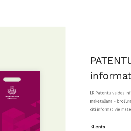
PATENT
informat
LR Patentu valdes inf
maketēšana – brošūras,
citi informatīvie mater
Klients