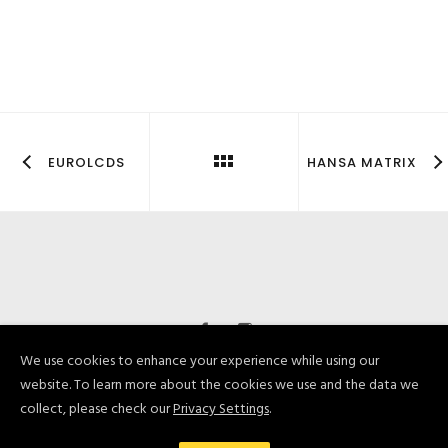
EUROLCDS
HANSA MATRIX
We use cookies to enhance your experience while using our
© Bumbierkoks 2019. Visas tiesības paturētas
website. To learn more about the cookies we use and the data we
collect, please check our
Privacy Settings
.